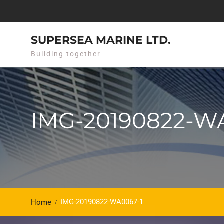
Skip
to
content
SUPERSEA MARINE LTD.
Building together
IMG-20190822-W
IMG-20190822-WA0067-1
Home