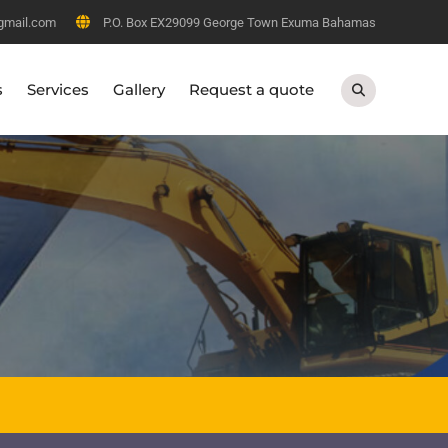
gmail.com
P.O. Box EX29099 George Town Exuma Bahamas
s
Services
Gallery
Request a quote