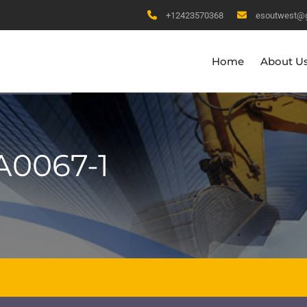
+12423570368
esoutwest@
Home
About U
A0067-1