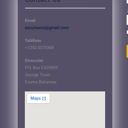
Email
esoutwest@gmail.com
Teléfono
+1242-3570368
Dirección
P.O. Box EX29099
George Town
Exuma Bahamas